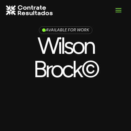
Ir
para
o
conteúdo
AVAILABLE FOR WORK
Wilson
Brock©